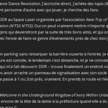
ance Dance Revolution. J’accroche direct, j’achète des tapis (
t personne d’autre avec qui jouer, je cherche des fans.
DDR au Space Laser organisée par l’association
New Trip of
ation
(N’TSS N’TSS)
. Oui on peut vraiment mettre n’importe
ens qui deviendront par la suite de très bons amis, et qui on
avec l’envie de faire ce genre d’événements près de chez moi 
 un parking sans remarquer la barrière ouverte à l’entrée. Je
ure est coincée, le lendemain c’est dimanche, et je ne conna
qui m’a fait découvrir DDR – trouve finalement un endroit où
s avoir arraché un panneau de signalisation avec son socle 
a passe à 1 ou 2cm près, vraiment. En prends la route en hé
Welcome in the Underground Kingdow of Ivory Within Unbe
 encore de la tête de la dame à la préfecture quand elle a du
re asso !”