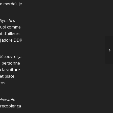
de merde), je
 Synchro
 quoi comme
t d’ailleurs
(j’adore DDR
 découvre ça
is personne
 la voiture
et placé
ros
lievable
 recopier ça