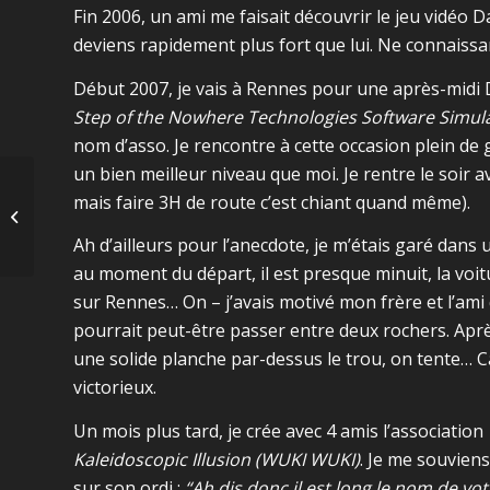
Fin 2006, un ami me faisait découvrir le jeu vidéo D
deviens rapidement plus fort que lui. Ne connaissan
Début 2007, je vais à Rennes pour une après-midi 
Step of the Nowhere Technologies Software Simul
nom d’asso. Je rencontre à cette occasion plein de g
un bien meilleur niveau que moi. Je rentre le soir 
mais faire 3H de route c’est chiant quand même).
Potager 2020
Ah d’ailleurs pour l’anecdote, je m’étais garé dans
au moment du départ, il est presque minuit, la voit
sur Rennes… On – j’avais motivé mon frère et l’ami 
pourrait peut-être passer entre deux rochers. Aprè
une solide planche par-dessus le trou, on tente… C
victorieux.
Un mois plus tard, je crée avec 4 amis l’association
Kaleidoscopic Illusion (WUKI WUKI)
. Je me souviens
sur son ordi :
“Ah dis donc il est long le nom de vot