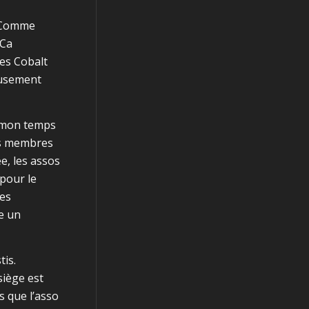
. Comme
 Ca
es Cobalt
eusement
e mon temps
es membres
e, les assos
 pour le
nes
e un
is.
siège est
s que l’asso