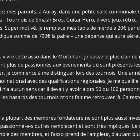
ez mes parents, à Auray, dans une petite salle communale
s : Tournois de Smash Bros, Guitar Hero, divers jeux rétro…
s. Super motivé, je remplace mes tapis de merde à 20€ par d
 modique somme de 700€ la paire – une dépense qui aura séri
vivre cette asso dans le Morbihan, je passe le plus clair d
ement plus de passionnés aux événements où sont présents l
, je commence à me distinguer lors des tournois. Une anné
 national avec des qualifications régionales. Je me qualifie
i n’a aucun sens car il devait y avoir alors 50 ou 100 person
les hasards des tournois m’ont fait me retrouver là. Ca rest
a plupart des membres fondateurs ne sont plus aussi invest
assionné-e-s qui les remplacent et sont très impliqués. Le 
le des membres, et l’asso prend de l’ampleur, d’autant plu